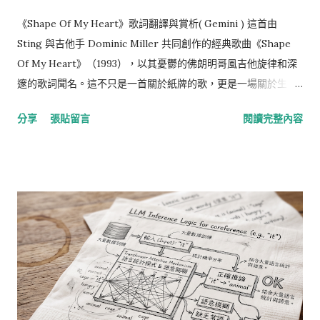
《Shape Of My Heart》歌詞翻譯與賞析( Gemini ) 這首由
Sting 與吉他手 Dominic Miller 共同創作的經典歌曲《Shape
Of My Heart》（1993），以其憂鬱的佛朗明哥風吉他旋律和深
邃的歌詞聞名。這不只是一首關於紙牌的歌，更是一場關於生
命、邏輯與情感的哲學對話。 以下為您提供中英並列翻譯、專有
分享
張貼留言
閱讀完整內容
名詞解釋、賞析以及彙整表。 1. 歌詞中英對照 (Bilingual Lyrics)
English 中文翻譯 He deals the cards as a meditation 他發著
牌，視之為一種冥想 And those he plays never suspect 與他
對賭的人從未察覺 He doesn't play for the money he wins 他
不為贏得金錢而玩 He don't play for respect 也不為贏得尊重
而戰 He deals the cards to find the answer 他發牌是為了尋找
答案 The sacred geometry of chance 尋找那「機率」中的神
聖幾何 The hidden law of a probable outcome 探索那隱藏在
可能結果後的定律 The numbers lead a dance 數字引導著一場
舞動 I know that the spades are the swords of a soldier 我