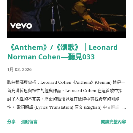
Some things are in our control and others not. Things in
our control are opinion, pursuit, desire, aversion, and, in a
word, whatever are our own actions. Things not in our
control are body, property, reputation, command, and, in
one word, whatever are not our own actions. 1. 有些事情是
《Anthem》/《頌歌》｜Leonard
我們能控制的，有些則不然。我們能控制的是：見解、追求、慾
Norman Cohen—聽見033
望、厭惡，總之，凡是我們自己的行為。我們不能控制的是：身
體、財產、名聲、官職，總之，凡不是我們自己的行為。 The
1月 03, 2026
things in our control are by nature free, unrestrained,
unhindered; but those n...
歌曲翻譯與賞析：Leonard Cohen《Anthem》(Gemini) 這是一
首充滿哲思與神性的經典作品。Leonard Cohen 在這首歌中探
討了人性的不完美、歷史的循環以及在破碎中尋找希望的可能
性。 歌詞翻譯 (Lyrics Translation) 原文 (English) 中文翻譯
(Chinese) Ring the bells that still can ring 敲響那些還能發聲
分享
張貼留言
閱讀完整內容
的鐘 Forget your perfect offering 忘掉你那所謂完美的奉獻
There is a crack, a crack in everything 萬物皆有裂痕 That's