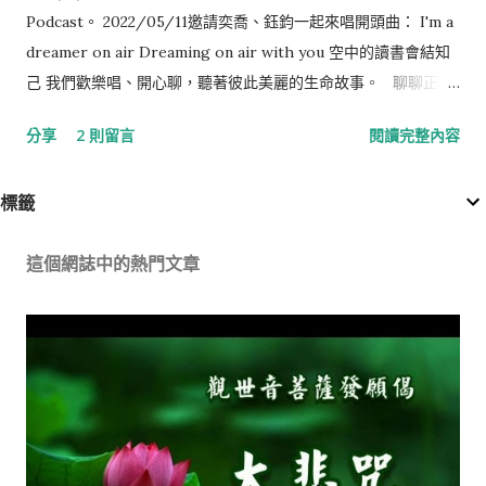
Podcast。 2022/05/11邀請奕喬、鈺鈞一起來唱開頭曲： I'm a
dreamer on air Dreaming on air with you 空中的讀書會結知
己 我們歡樂唱、開心聊，聽著彼此美麗的生命故事。 聊聊正念
練習綱要： 練習前狀態? 如何練習？ 練習後改變? 對於練習的建
分享
2 則留言
閱讀完整內容
議? 怎麼聽： 使用Google Podcast聽 使用Apple Podcast聽 使
用Spotify聽 使用Anchor聽 我的Podcast，事先只有採訪綱要，
標籤
沒有預先寫腳本， 透過自然地傾聽、好奇與提問來進行。 一刀
未剪，並且只錄一次，以展現真實不修飾過的自己。 是對於這本
這個網誌中的熱門文章
書描述的現象有感而發的回應： 臉書世代的警訊！她如何從IG上
的「完美女孩」變成冰冷的遺體？──《麥蒂為何而跑：一位典型
美國青少年的私密掙扎與死亡悲劇》
https://okapi.books.com.tw/article/10245 相關文章： 正念
EP1：定義、好處與實際練習 閒聊EP1：人生不如意十之八九?要
買快篩劑嗎?