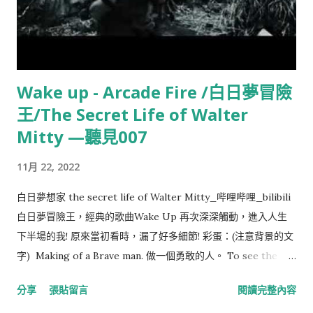
our control are opinion, pursuit, desire, aversion, and, in a
word, whatever are our own actions. Things not in our
control are body, property, reputation, command, and, in
one word, whatever are not our own actions. 1. 有些事情是
Wake up - Arcade Fire /白日夢冒險
我們能控制的，有些則不然。我們能控制的是：見解、追求、慾
王/The Secret Life of Walter
望、厭惡，總之，凡是我們自己的行為。我們不能控制的是：身
體、財產、名聲、官職，總之，凡不是我們自己的行為。 The
Mitty —聽見007
things in our control are by nature free, unrestrained,
11月 22, 2022
unhindered; but those n...
白日夢想家 the secret life of Walter Mitty_哔哩哔哩_bilibili
白日夢冒險王，經典的歌曲Wake Up 再次深深觸動，進入人生
下半場的我! 原來當初看時，漏了好多細節! 彩蛋：(注意背景的文
字) Making of a Brave man. 做一個勇敢的人。 To see the
world. 去探索世界。 Things Dangerous to come to. 面對危
分享
張貼留言
閱讀完整內容
險、不確定的事物。 Passport to see behind walls. 通往表面下