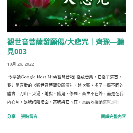
觀世音菩薩發願偈/大悲咒｜齊豫—聽
見003
10月 26, 2022
今早請Google Nest Mini(智慧音箱) 播放音樂，它播了這首，
我非常喜愛的《觀世音菩薩發願偈》，這次聽，多了一層不同的
體會。刀山、火湯、地獄、餓鬼、修羅、畜生不在外，而是在我
內心阿，是我的陰暗面。當我與它同在，真誠地接納這就是我的
一部份，突然間，就會得到平靜、解脫、大智慧。 齐豫演唱的好
分享
張貼留言
閱讀完整內容
听佛歌《观音菩萨发愿偈》_哔哩哔哩_bilibili 南無大悲觀世音，
願我速知一切法。 南無大悲觀世音，願我早得智慧眼。 南無大悲