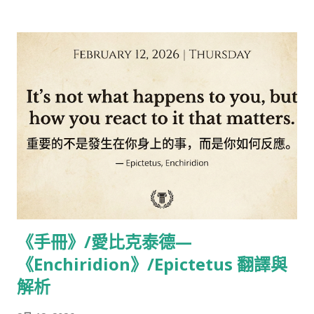
觀世音，願我速度一切眾。 南無大悲觀世音，願我早得善方便。
南無大悲觀世音，願我速乘般若船。 南無大悲觀世音，願我早得
越苦海。 南無大悲觀世音，願我速得戒定道。 南無大悲觀世音，
願我早登涅槃山。 南無大悲觀世音，願我速會無為舍。 南無大悲
觀世音，願我早同法性身。 我若向刀山，刀山自摧折。 我若向火
湯，火湯自消滅。 我若向地獄，地獄自枯竭。 我若向餓鬼，餓鬼
自飽滿。 我若向修羅，惡心自調伏。 我若向畜生，自得大智慧。
相關閱讀： 你是什麼，世界就是什麼—《你就是世界》克里希那
穆提90篇經典對話錄 攝影： 英勇的膽小鬼-李彥甫Andrew
《手冊》/愛比克泰德—
《Enchiridion》/Epictetus 翻譯與
解析