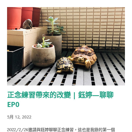
was too tired. 請說明清楚技術，如過出現專有名詞請說明清
楚： 包含但不僅限於 Large Language modle ， Natural
Language Processing Microsoft Copilot chat ： 這個問題
其實碰到了 大型語言模型（ Large Language Model, LLM ）
最核心的能力之一：指代消解（ Coreference Resolution ） 。
先說結論： 在句子 "The animal didn't cross the street
because it was too tired." 大部分人類以及大部分 LLM ，都會
判斷： it = the animal （那隻動物） 也就是： 那隻動物沒有穿
越馬路，因為牠太累了。 但重點是： AI 並不是「真的知道」 it
是 animal ，而是根據語言模式、機率、語意關聯去推斷，因此有
可能出錯。 一、人類為什麼知道 it 是 animal ？ 句子： 1 The
正念練習帶來的改變 | 鈺婷—聊聊
animal didn't cross the street because it was too tired. 拆
EP0
解： 1 主詞：...
5月 12, 2022
2022/2/26邀請與鈺婷聊聊正念練習，這也是我錄的第一個