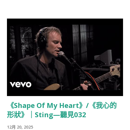
how the light gets in 那是光照進來的地方 The birds they
sang at the break of day 鳥兒在黎明時分歌唱 "Start again", I
seem to hear them say 「重新開始吧」，我似乎聽見牠們這麼
說 Don't dwell on what has passed away 不要糾結於那些已經
逝去的 Or what is yet to be 或是那些尚未到來的 Ah, the
wars, they will be fought again 啊，戰爭，終將再次開打 The
holy dove, she will be caught again 神聖的鴿子，會再次被捕
獲 Bought and sold and bought again 被買賣、被交易、再被
買賣 The dove is never free 鴿子從未獲得自由
Ring the bells that still can ring 敲響那些還能發聲的鐘
Forget your perfect offering 忘掉你那所謂完美的奉獻 There
is a crack, a crack in everything 萬物皆有裂痕 That's how
《Shape Of My Heart》/《我心的
the light gets in 那是光照進來的地方 We asked for signs, and
形狀》｜Sting—聽見032
the signs were sent 我...
12月 20, 2025