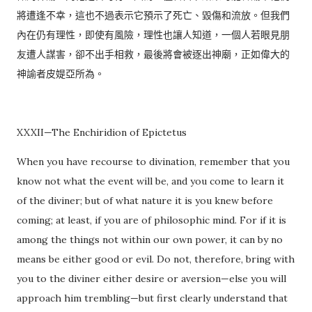
將遭逢不幸，這也不過表示它預示了死亡、毀傷和流放。但我們
內在仍有理性，即使有風險，理性也讓人知道，一個人若眼見朋
友遭人謀害，卻不出手相救，最後將會被逐出神廟，正如偉大的
神諭者皮媞亞所為。
XXXII—The Enchiridion of Epictetus
When you have recourse to divination, remember that you
know not what the event will be, and you come to learn it
of the diviner; but of what nature it is you knew before
coming; at least, if you are of philosophic mind. For if it is
among the things not within our own power, it can by no
means be either good or evil. Do not, therefore, bring with
you to the diviner either desire or aversion—else you will
approach him trembling—but first clearly understand that