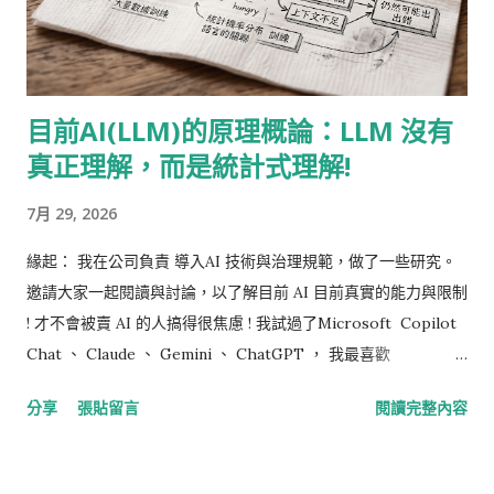
知道黑桃是士兵手中的長劍 I know that the clubs are
weapons of war 我知道梅花是戰爭中的武器 I know that
diamonds mean money for this art 我知道方塊對這門藝術而
言代表金錢 But that's not the shape of my heart 但那都不是
目前AI(LLM)的原理概論：LLM 沒有
我心的形狀（紅心） He may play the jack of diamonds 他或許
真正理解，而是統計式理解!
會打出方塊J He may lay the queen of spades 或許會放下黑桃
Q He may conceal a king in his hand 或許會在手中隱藏一張老
7月 29, 2026
K While the memory of it fades 當關於它的記憶逐...
緣起： 我在公司負責 導入AI 技術與治理規範，做了一些研究。
邀請大家一起閱讀與討論，以了解目前 AI 目前真實的能力與限制
! 才不會被賣 AI 的人搞得很焦慮 ! 我試過了Microsoft Copilot
Chat 、 Claude 、 Gemini 、 ChatGPT ， 我最喜歡
Microsoft Copilot 的答案，更可貴的它提到引發 AI 熱潮，
分享
張貼留言
閱讀完整內容
Google 無私公開的論文： Attention Is All You Need 我的指令
(Prompt) ： 下面句子的 it 代表什麼 ? 你是怎麼知道的，會不會
有出錯的時候 ? The animal didn't cross the street because it