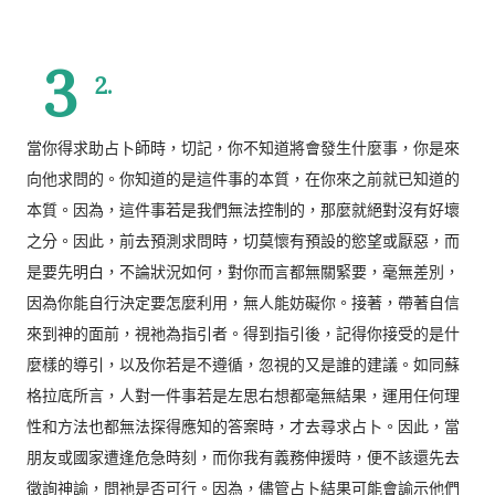
3
2.
當你得求助占卜師時，切記，你不知道將會發生什麼事，你是來
向他求問的。你知道的是這件事的本質，在你來之前就已知道的
本質。因為，這件事若是我們無法控制的，那麼就絕對沒有好壞
之分。因此，前去預測求問時，切莫懷有預設的慾望或厭惡，而
是要先明白，不論狀況如何，對你而言都無關緊要，毫無差別，
因為你能自行決定要怎麼利用，無人能妨礙你。接著，帶著自信
來到神的面前，視祂為指引者。得到指引後，記得你接受的是什
麼樣的導引，以及你若是不遵循，忽視的又是誰的建議。如同蘇
格拉底所言，人對一件事若是左思右想都毫無結果，運用任何理
性和方法也都無法探得應知的答案時，才去尋求占卜。因此，當
朋友或國家遭逢危急時刻，而你我有義務伸援時，便不該還先去
徵詢神諭，問祂是否可行。因為，儘管占卜結果可能會諭示他們