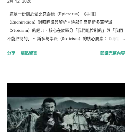
2月 12, 2026
這是一份關於愛比克泰德（Epictetus）《手冊》
（Enchiridion）對照翻譯與解析。這部作品是斯多葛學派
（Stoicism）的經典，核心在於區分「我們能控制的」與「我們
不能控制的」。 斯多葛學派（Stoicism）的核心要素： 以寧靜
的心靈接納無法改變的一切， 以勇氣面對可以改變的一切， 以智
分享
張貼留言
閱讀完整內容
慧分辨兩者的差異。 —《別因渴望你沒有的，糟蹋了你已經擁有
的》 備註： 英文出處
https://classics.mit.edu/Epictetus/epicench.html Gemini對
話過程： https://gemini.google.com/share/d001e7c2eebb
📘 1-30完整原文與中譯 (Full Text & Translation) 原文 (The
Enchiridion - Elizabeth Carter Translation) 中文翻譯
(Chinese Translation) The Enchiridion By Epictetus.
Written 135 A.C.E. Translated by Elizabeth Carter 《手冊》
愛比克泰德 著。寫於西元 135 年。伊莉莎白·卡特 英譯。 1.
Some things are in our control and others not. Things in