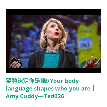
them "different" because different interventions build them,
it's possible to have one rather than the other -- three
different happy lives. The first happy life is the pleasant
life. This is a life in which you have as much positive
emotion as you possibly can, and the skills to amplify it.
The second is a life of engagement : a life in your work,
your parenting, your love, your leisure; time stops for you.
That's what Aristotle was talking about. And third, the
meaningful life. 簡介： 塞利格曼談心理學--一門學科，一對一
的心理咨詢。它已經不僅是對付心理疾病，現代心理學能幫助我
們達成什麼? Martin Seligman talks about psychology -- as a
姿勢決定你是誰!/Your body
field of study and as it works one-on-one with each patient
language shapes who you are｜
and each pra...
Amy Cuddy—Ted026