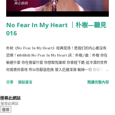
要 改變你的姿勢二分鐘 在我說明前，我要先請大家 先檢視一下
你的姿態 你們之中有多少人縮著身體？ 或許你現在駝著背 交叉
著雙腳，或者腳踝互勾著 有時我們會這樣抱著手臂 有時我們張開
No Fear In My Heart ｜朴樹—聽見
雙臂（笑聲） 我看到囉（笑聲） 現在請大家專心在自己身上 我
016
們等一下在回到這件事上 希望你們可以稍微改變一下 這會讓你的
生活變得很不一樣 So I want to start by offering you a free
no-tech life hack, a...
朴树《No Fear In My Heart》经典现场！愿我们的内心都没有
恐惧！@bilibili No Fear In My Heart 詞：朴樹/曲：朴樹 你在
躲避什麼 你在挽留什麼 你想取悅誰呢 你曾經下跪 這冷漠的世界
何曾將你善待 所以你厭惡危險 墜入厄運深淵 輸掉一切 你兩手緊
緊抓著 如同身處懸崖 你小心翼翼地 以為你擁有著 貌似人生圓滿
分享
張貼留言
閱讀完整內容
能不能 徹底地放開你的手 敢不敢 這麼義無反顧墜落 墜入黑暗中
墜入泥土中 的海闊天空 就讓我 來次透徹心扉的痛 都拿走 讓我再
搜尋此網誌
次兩手空空 只有奄奄一息過 那個真正的我 他才能夠誕生 Just
let time go on Your kneeling now stand With no fear in my
heart God comes into my mind 你也曾經追問 然後沉默 漸漸習