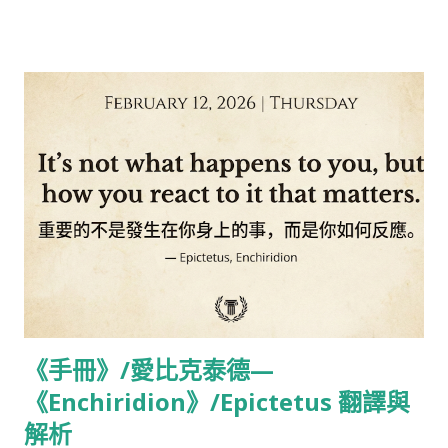
內心的護照。 To draw close,To find each other and to feel.
拉近距離，找到彼此，感受。 That is the purpose of life! 這就
是人生的目的！ Wake Up/Arcade Fire 歌詞 Somethin' filled
up My heart with nothin' Someone told me not to cry Now
that I'm older My heart's colder And I can see that it's a lie
Children, wake up Hold your mistake up Before they turn
the summer into dust If the children don't grow up Our
bodies get bigger but our hearts get torn up We're just a
million little god's causin' rain storms Turnin' every good
thing to rust I guess we'll just have to adjust With my
lightnin' bolts a-glowin I can see where I am goin' to be
When the reaper he reaches and touches my hand With my
lightnin' bolts a-glowin...
《手冊》/愛比克泰德—
《Enchiridion》/Epictetus 翻譯與
解析