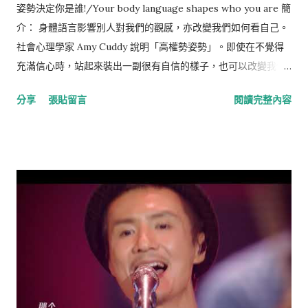
姿勢決定你是誰!/Your body language shapes who you are 簡
介： 身體語言影響別人對我們的觀感，亦改變我們如何看自己。
社會心理學家 Amy Cuddy 說明「高權勢姿勢」。即使在不覺得
充滿信心時，站起來裝出一副很有自信的樣子，也可以改變我們
腦內睪固酮和腎上腺皮質醇的濃度，進而影響成功的機會。
分享
張貼留言
閱讀完整內容
(NOTE: Some of the findings presented in this talk have
been referenced in an ongoing debate among social
scientists about robustness and reproducibility. Read
"Corrections & Updates" below for more details as well as
Amy Cuddy's response.) Body language affects how others
see us, but it may also change how we see ourselves. Social
psychologist Amy Cuddy argues that "power posing" --
standing in a posture of confidence, even when we don't
feel confident -- can boost feelings of confidence, and
might have an impact on our chances for success. 中英逐字
稿： 首先我要提供你們一個免費的 不涉科技的生活小撇步 你只