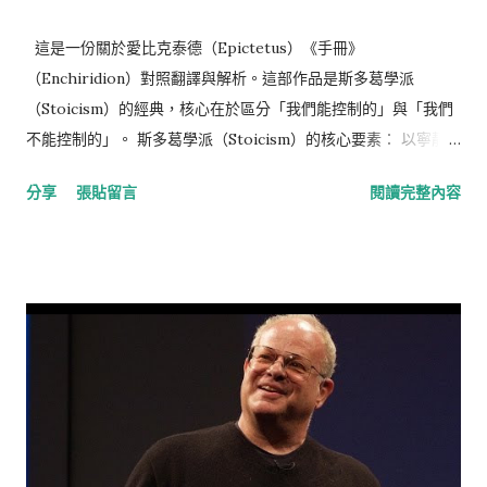
這是一份關於愛比克泰德（Epictetus）《手冊》
（Enchiridion）對照翻譯與解析。這部作品是斯多葛學派
（Stoicism）的經典，核心在於區分「我們能控制的」與「我們
不能控制的」。 斯多葛學派（Stoicism）的核心要素： 以寧靜
的心靈接納無法改變的一切， 以勇氣面對可以改變的一切， 以智
分享
張貼留言
閱讀完整內容
慧分辨兩者的差異。 —《別因渴望你沒有的，糟蹋了你已經擁有
的》 備註： 英文出處
https://classics.mit.edu/Epictetus/epicench.html Gemini對
話過程： https://gemini.google.com/share/d001e7c2eebb
📘 1-30完整原文與中譯 (Full Text & Translation) 原文 (The
Enchiridion - Elizabeth Carter Translation) 中文翻譯
(Chinese Translation) The Enchiridion By Epictetus.
Written 135 A.C.E. Translated by Elizabeth Carter 《手冊》
愛比克泰德 著。寫於西元 135 年。伊莉莎白·卡特 英譯。 1.
Some things are in our control and others not. Things in