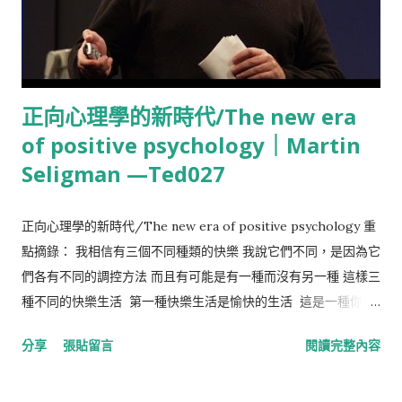
our control are opinion, pursuit, desire, aversion, and, in a
word, whatever are our own actions. Things not in our
control are body, property, reputation, command, and, in
one word, whatever are not our own actions. 1. 有些事情是
正向心理學的新時代/The new era
我們能控制的，有些則不然。我們能控制的是：見解、追求、慾
of positive psychology｜Martin
望、厭惡，總之，凡是我們自己的行為。我們不能控制的是：身
體、財產、名聲、官職，總之，凡不是我們自己的行為。 The
Seligman —Ted027
things in our control are by nature free, unrestrained,
unhindered; but those n...
正向心理學的新時代/The new era of positive psychology 重
點摘錄： 我相信有三個不同種類的快樂 我說它們不同，是因為它
們各有不同的調控方法 而且有可能是有一種而沒有另一種 這樣三
種不同的快樂生活 第一種快樂生活是愉快的生活 這是一種你擁
有最多的正面情緒的生活 而且有技巧去擴大它 第二種快樂是種
分享
張貼留言
閱讀完整內容
投入的生活 投入你的工作、你的家庭、你的情愛、你的休閑的生
活，時間為你停止 那是以前亞里士多德討論的 第三種的快樂是
有意義的生活 And I believe there are three different -- I call